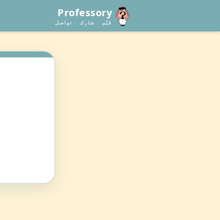
Professory
قيّم · شارك · تواصل