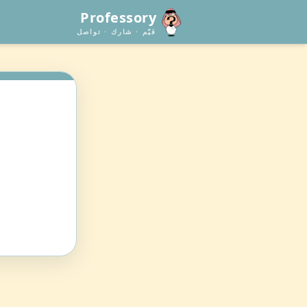
Professory
قيّم · شارك · تواصل