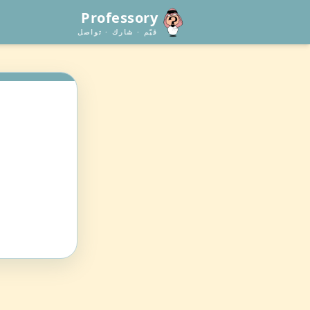
Professory
قيّم · شارك · تواصل