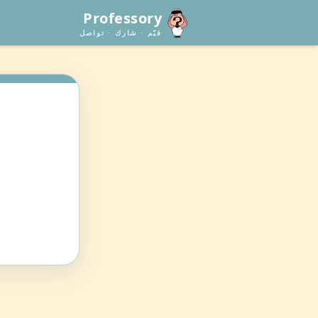
Professory
قيّم · شارك · تواصل