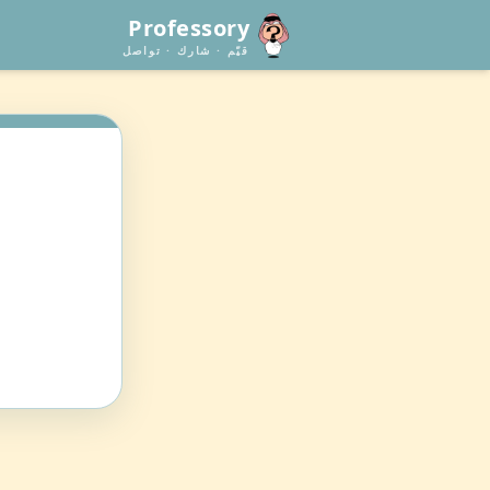
Professory
قيّم · شارك · تواصل