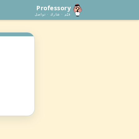
Professory
قيّم · شارك · تواصل