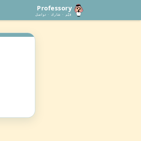
Professory
قيّم · شارك · تواصل