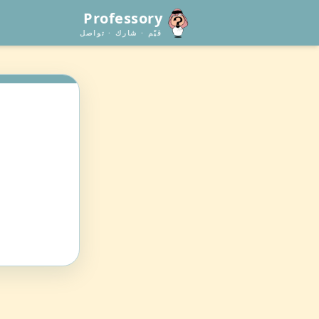
Professory
قيّم · شارك · تواصل