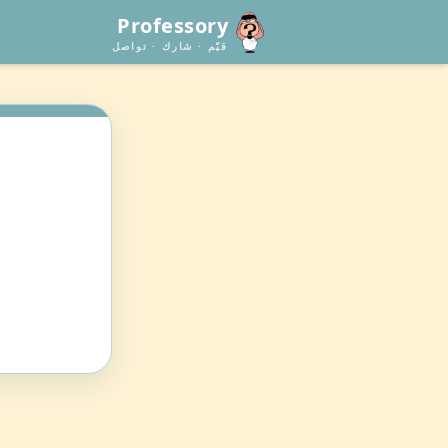
Professory
قيّم · شارك · تواصل