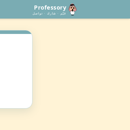
Professory
قيّم · شارك · تواصل