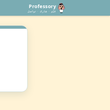
Professory
قيّم · شارك · تواصل