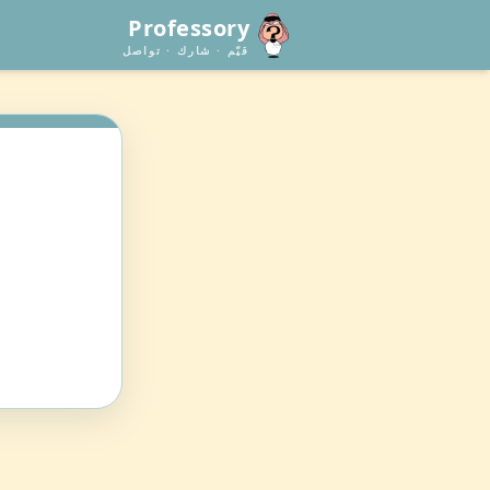
Professory
قيّم · شارك · تواصل