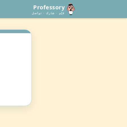
Professory
قيّم · شارك · تواصل