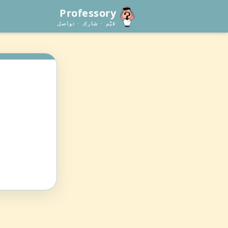
Professory
قيّم · شارك · تواصل