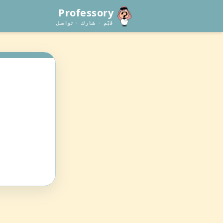
Professory
قيّم · شارك · تواصل