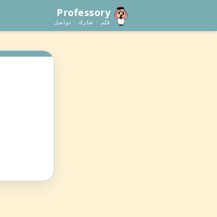
Professory
قيّم · شارك · تواصل