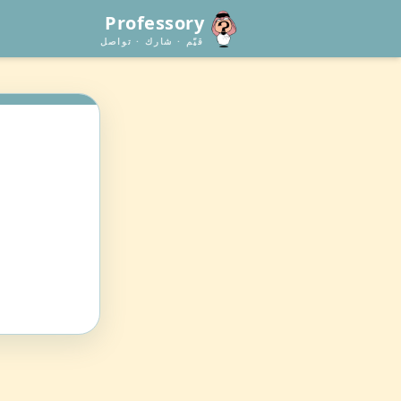
Professory
قيّم · شارك · تواصل