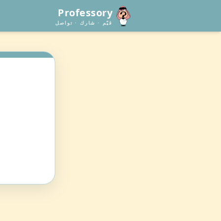
Professory
قيّم · شارك · تواصل