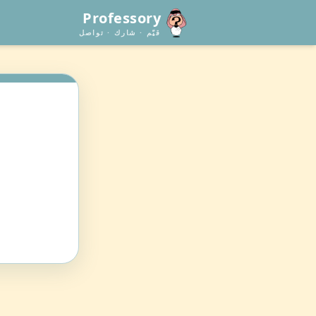
Professory
قيّم · شارك · تواصل