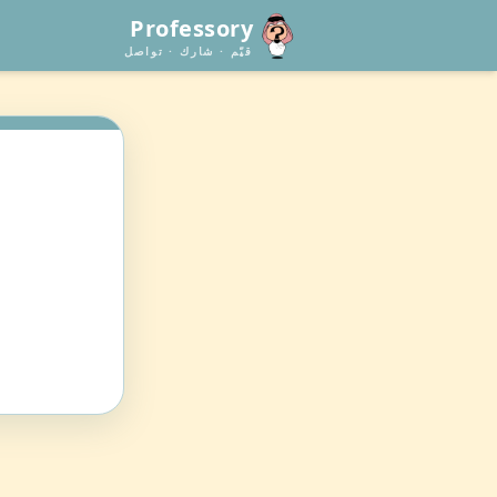
Professory
قيّم · شارك · تواصل