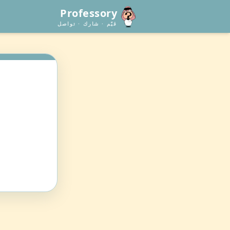
Professory
قيّم · شارك · تواصل