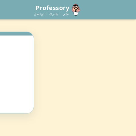
Professory
قيّم · شارك · تواصل