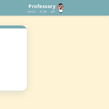
Professory
قيّم · شارك · تواصل