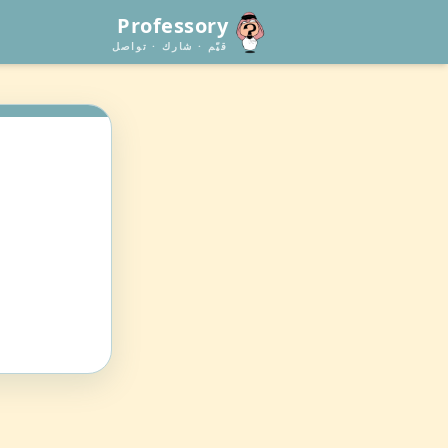
Professory
قيّم · شارك · تواصل