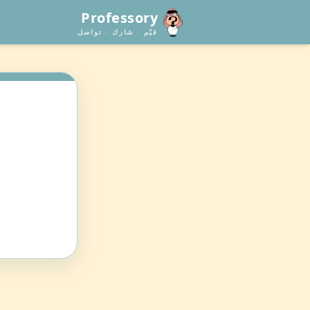
Professory
قيّم · شارك · تواصل