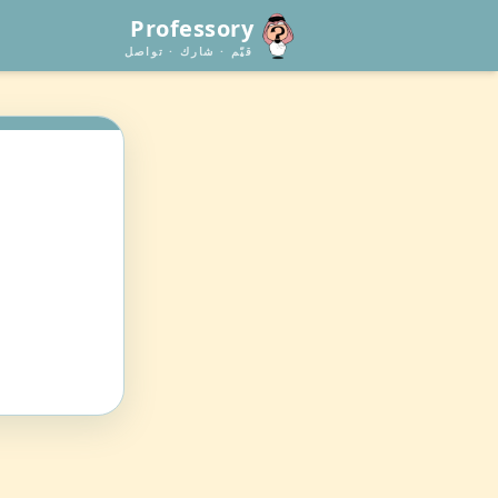
Professory
قيّم · شارك · تواصل