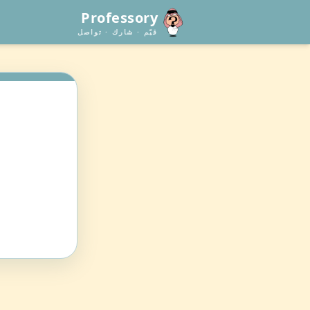
Professory
قيّم · شارك · تواصل