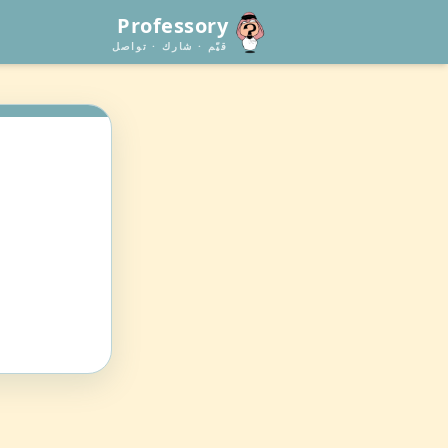
Professory
قيّم · شارك · تواصل