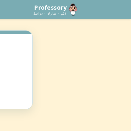
Professory
قيّم · شارك · تواصل