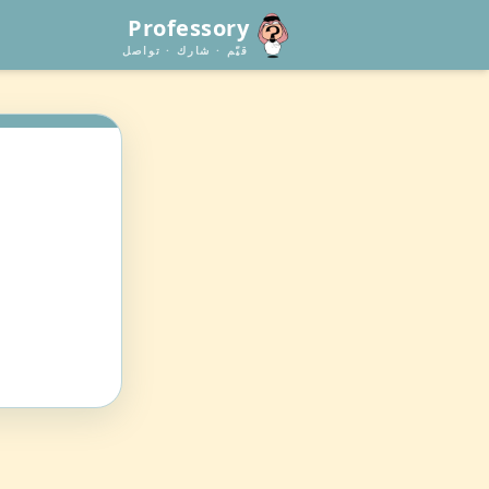
Professory
قيّم · شارك · تواصل