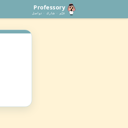
Professory
قيّم · شارك · تواصل