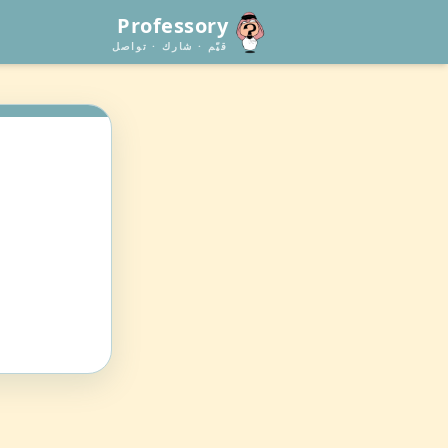
Professory
قيّم · شارك · تواصل