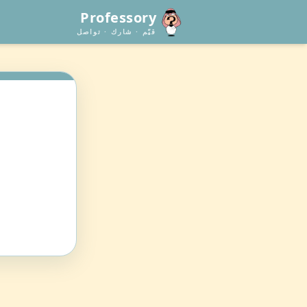
Professory
قيّم · شارك · تواصل