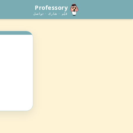
Professory
قيّم · شارك · تواصل