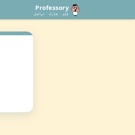
Professory
قيّم · شارك · تواصل