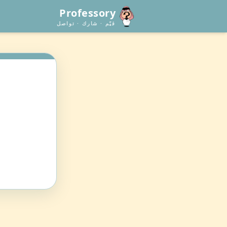
Professory
قيّم · شارك · تواصل