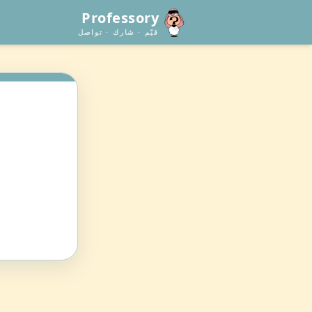
Professory
قيّم · شارك · تواصل