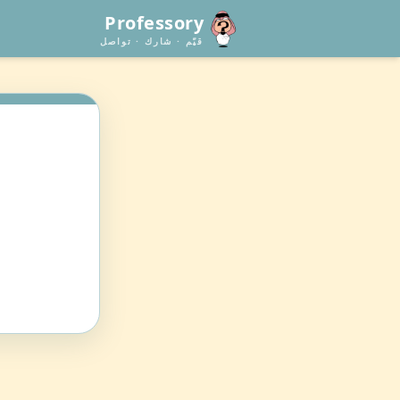
Professory
قيّم · شارك · تواصل