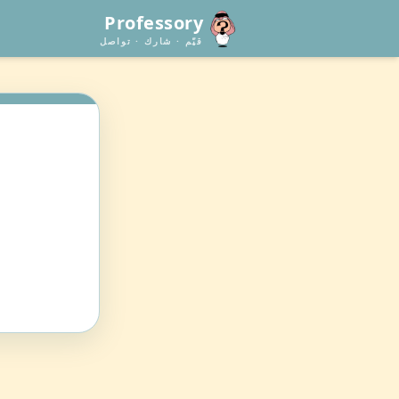
Professory
قيّم · شارك · تواصل